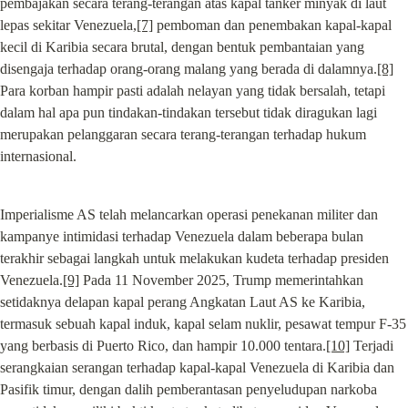
pembajakan secara terang-terangan atas kapal tanker minyak di laut 
lepas sekitar Venezuela,
[7]
 pemboman dan penembakan kapal-kapal 
kecil di Karibia secara brutal, dengan bentuk pembantaian yang 
disengaja terhadap orang-orang malang yang berada di dalamnya.
[8]
Para korban hampir pasti adalah nelayan yang tidak bersalah, tetapi 
dalam hal apa pun tindakan-tindakan tersebut tidak diragukan lagi 
merupakan pelanggaran secara terang-terangan terhadap hukum 
internasional.
Imperialisme AS telah melancarkan operasi penekanan militer dan 
kampanye intimidasi terhadap Venezuela dalam beberapa bulan 
terakhir sebagai langkah untuk melakukan kudeta terhadap presiden 
Venezuela.
[9]
 Pada 11 November 2025, Trump memerintahkan 
setidaknya delapan kapal perang Angkatan Laut AS ke Karibia, 
termasuk sebuah kapal induk, kapal selam nuklir, pesawat tempur F-35 
yang berbasis di Puerto Rico, dan hampir 10.000 tentara.
[10]
 Terjadi 
serangkaian serangan terhadap kapal-kapal Venezuela di Karibia dan 
Pasifik timur, dengan dalih pemberantasan penyeludupan narkoba 